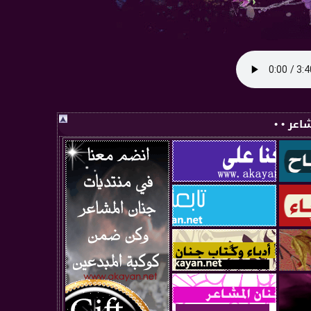
اعر • •