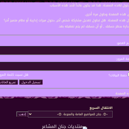
خول لهذه الصفحة. هذا قد يكون عائداً لأحد هذه الأسباب:
نى هذه الصفحة وحاول مرة أخرى.
ول هذه الصفحة. هل تحاول تعديل مشاركة شخص آخر, دخول ميزات إدارية أو نظام متميز آخر؟
إدارة بحظر حسابك , أو أن حسابك لم يتم تفعيله بعد.
 العضو:
ة المرور:
هل نسيت كلمة المرو
حفظ البيانات؟
 الصفحة.
الانتقال السريع