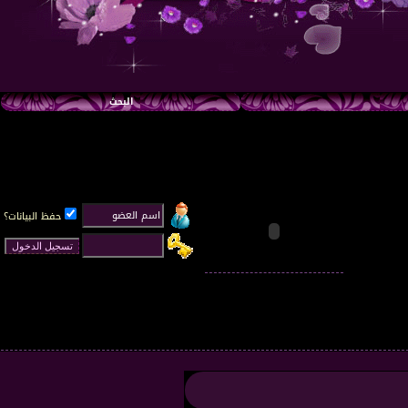
البحث
حفظ البيانات؟