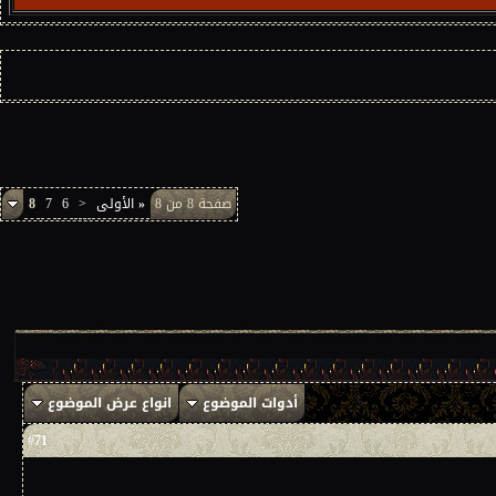
صفحة 8 من 8
«
الأولى
<
6
7
8
أدوات الموضوع
انواع عرض الموضوع
71
#