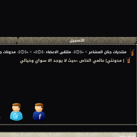
التسجيل
منتديات جنان المشاعر
>
«۩۞۩- ملتقى الاعضاء -۩۞۩»
>
«۩۞۩- مدونات جن
[ مدونتي] عالمي الخاص «حيث لا يوجد الا سواي وخيالي