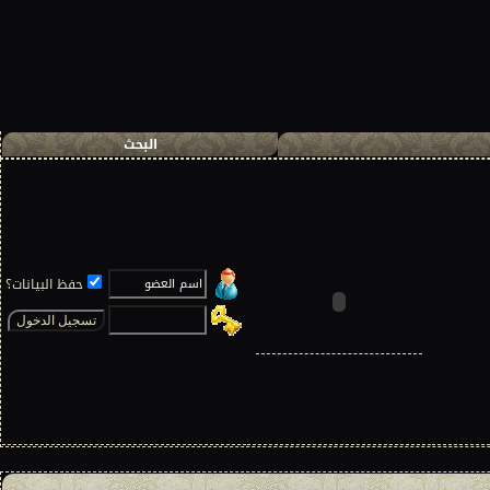
البحث
حفظ البيانات؟