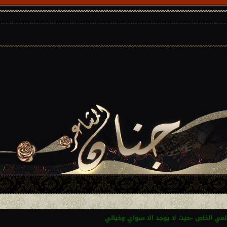
المي الخاص «حيث لا يوجد الا سواي وخيالي