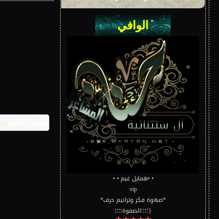
جنان الكلمة
معج
• •همايل غيم • •
vip
*صهوة فكر وترانيم حرف*
{؛؛؛؛الصفوة؛؛؛؛