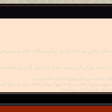
ع مكاان خااص بعد عنااء الردود او المشاركاات يااتي ليسسترخي 
كــآ معـه ولو تم الرد سوف يحذف الرد دون الرجــوع لصااحب الرد
يخالف يعطي آنذار ومخالفة ...