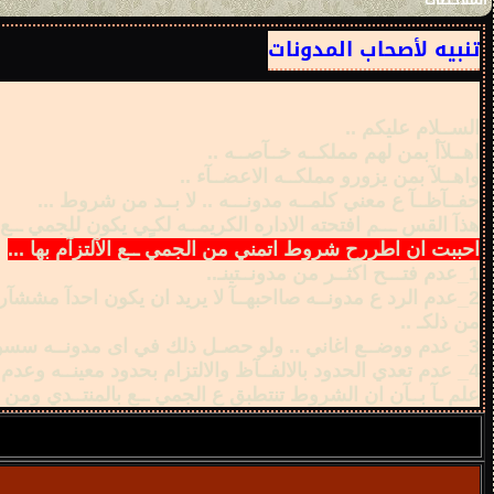
الملاحظات
تنبيه لأصحاب المدونات
الســلام عليكم ..
اهــلآأ بمن لهم مملكــه خــآصــه ..
واهــلآ بمن يزورو مملكــه الاعضــآء ..
حفــآظــآ ع معني كلمــه مدونـــه .. لا بــد من شروط ...
هذآ القس ـــم افتحته الاداره الكريمــه لكـٍي يكون للجمي ــ
احببت ان اطررح شروط اتمني من الجمي ــع الآلتزآم بها ...
1_عدم فتـــح اكثــر من مدونــتينـ..
2_عدم الرد ع مدونــه صااحبهــآ لا يريد ان يكون احدآ مششآر
من ذلكـ ..
3_ عدم ووضــع اغاني .. ولو حصـل ذلك في اى مدونــه سسوف يحذف دون الرجووع لصااحب المدونـــه ..
4_ عدم تعدي الحدود بالالفــآظ والالتزام بحدود معينــه وعدم وضع صووره خالعــه وما شابهها سوف يحذف دون الرجوع للصاحب الموضوع ..
علم ـآ بــآن ان الشروط تنتطبق ع الجمي ــع بالمنتــدي ومن 