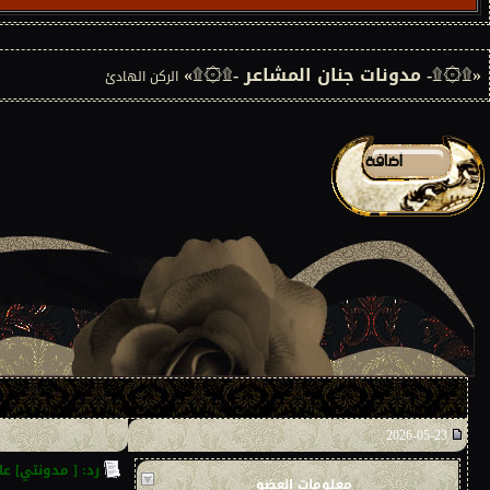
«۩۞۩- مدونات جنان المشاعر -۩۞۩»
الركن الهادئ
2026-05-23
رد: [ مدونتي] ع
معلومات
العضو