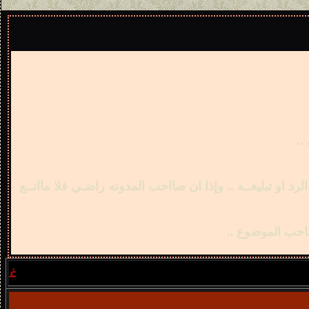
..
 او تبليغــه .. وإذا ان صااحب المدونه راضـي فلا ماانــع
غير مسجل
: