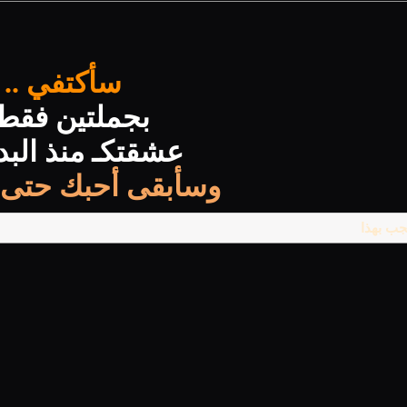
سأكتفي ..
بجملتين فقط 
عشقتكـ منذ البدا
وسأبقى أحبك حتى ال
ب بهذا