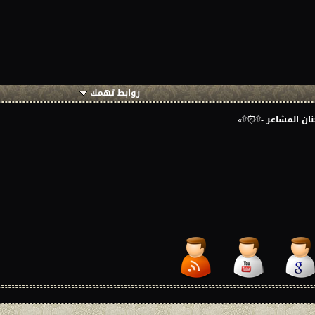
روابط تهمك
ان المشاعر -۩۞۩»