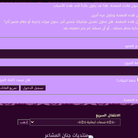
خول لهذه الصفحة. هذا قد يكون عائداً لأحد هذه الأسباب:
نى هذه الصفحة وحاول مرة أخرى.
ول هذه الصفحة. هل تحاول تعديل مشاركة شخص آخر, دخول ميزات إدارية أو نظام متميز آخر؟
إدارة بحظر حسابك , أو أن حسابك لم يتم تفعيله بعد.
 العضو:
ة المرور:
هل نسيت كلمة المرو
حفظ البيانات؟
 الصفحة.
الانتقال السريع