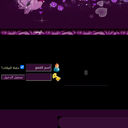
البحث
حفظ البيانات؟