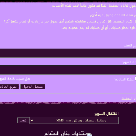
خول لهذه الصفحة. هذا قد يكون عائداً لأحد هذه الأسباب:
نى هذه الصفحة وحاول مرة أخرى.
ول هذه الصفحة. هل تحاول تعديل مشاركة شخص آخر, دخول ميزات إدارية أو نظام متميز آخر؟
إدارة بحظر حسابك , أو أن حسابك لم يتم تفعيله بعد.
 العضو:
ة المرور:
هل نسيت كلمة المرو
حفظ البيانات؟
 الصفحة.
الانتقال السريع