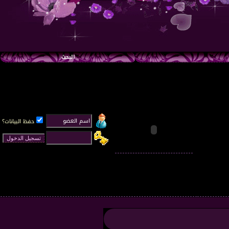
البحث
حفظ البيانات؟