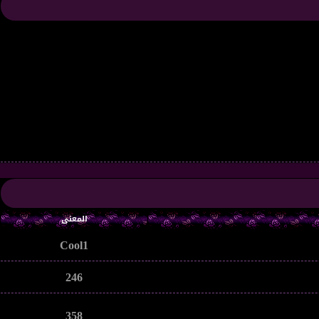
المعنى
Cool1
246
358