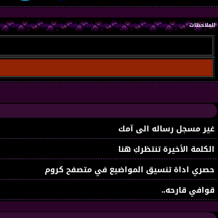
الملاحظات
غير مسجل رساله الى آمك
الكلمة الأخيرة تنتظركِ هنا
حصري اداة تنسيق المواضيع في متصفح كروم
قوافي قارحه..