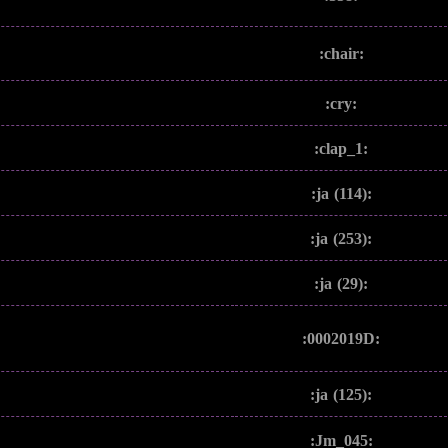
:chair:
:cry:
:clap_1:
:ja (114):
:ja (253):
:ja (29):
:0002019D:
:ja (125):
:Jm_045: