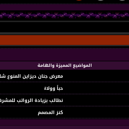
المواضيع المميزة والهامة
معرض جنان ديزاين المنوع شا
حباً وولاءً
نطالب بزيادة الرواتب للمشرف
كنز المصمم