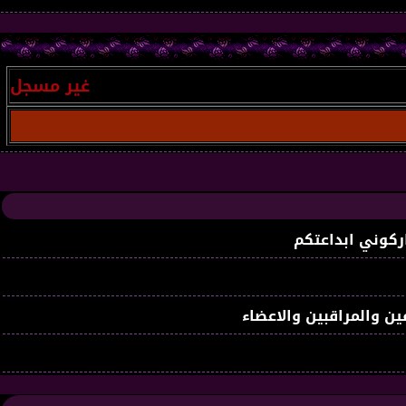
غير مسجل
: بصفتك 
ركوني ابداعتكم
ين والمراقبين والاعضاء