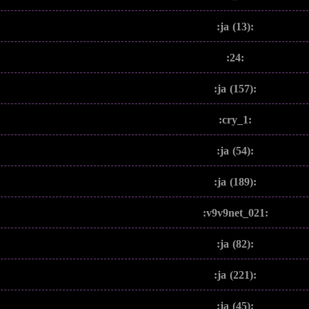
:ja (13):
:24:
:ja (157):
:cry_1:
:ja (54):
:ja (189):
:v9v9net_021:
:ja (82):
:ja (221):
:ja (45):