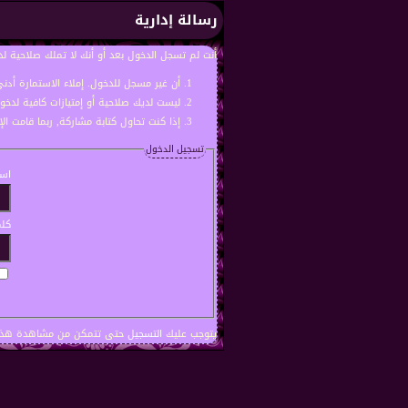
رسالة إدارية
أنت لم تسجل الدخول بعد أو أنك لا تملك صلاحية لد
أن غير مسجل للدخول. إملاء الاستمارة أد
ليست لديك صلاحية أو إمتيازات كافية لدخ
إذا كنت تحاول كتابة مشاركة, ربما قامت ال
تسجيل الدخول
اسم
كلم
يتوجب عليك
التسجيل
حتى تتمكن من مشاهدة هذه