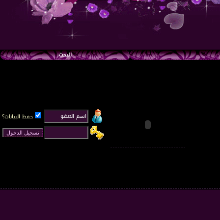
البحث
حفظ البيانات؟