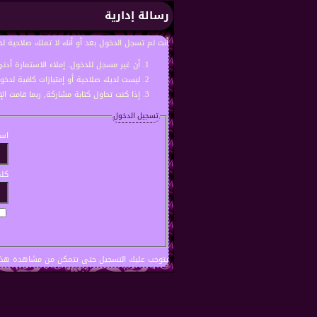
رسالة إدارية
أنت لم تسجل الدخول بعد أو أنك لا تملك صلاحية لد
أن غير مسجل للدخول. إملاء الاستمارة أد
ليست لديك صلاحية أو إمتيازات كافية لدخ
إذا كنت تحاول كتابة مشاركة, ربما قامت ال
تسجيل الدخول
اسم
كلم
يتوجب عليك
التسجيل
حتى تتمكن من مشاهدة هذه