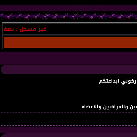
غير مسجل
: بصفتك أحد ر
ركوني ابداعتكم
ين والمراقبين والاعضاء