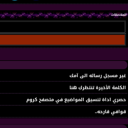
الملاحظات
غير مسجل رساله الى آمك
الكلمة الأخيرة تنتظركِ هنا
حصري اداة تنسيق المواضيع في متصفح كروم
قوافي قارحه..