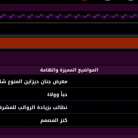
المواضيع المميزة والهامة
معرض جنان ديزاين المنوع شا
حباً وولاءً
نطالب بزيادة الرواتب للمشرف
كنز المصمم