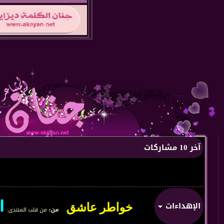
آخر 10 مشاركات
اهلا 
الإهداءات
من:
من قلب المنتدى
: