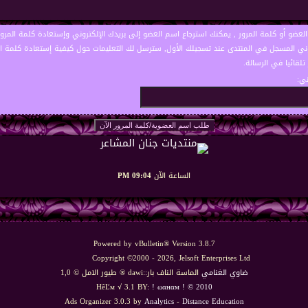
لعضو أو كلمة المرور , يمكنك استرجاع اسم العضو إلى بريدك الإلكتروني وإستعادة كلمة المرور
روني المسجل في المنتدى عند تسجيلك الأول, سترسل لك التعليمات حول كيفية إستعادة كلمة ا
لقائيا في الرسالة.
ني:
الساعة الآن
09:04 PM
Powered by vBulletin® Version 3.8.7
Copyright ©2000 - 2026, Jelsoft Enterprises Ltd
ضاوي الغنامي
الماسة الناف بار::dawi ® طيور الامل © 1,0
HêĽм √ 3.1 BY:
! ωαнαм ! © 2010
Ads Organizer 3.0.3 by
Analytics
-
Distance Education