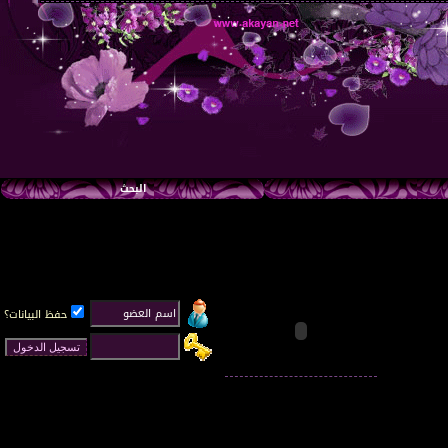
البحث
حفظ البيانات؟