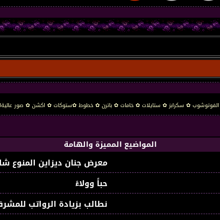
ج الفوتوشوب ✿ سكرابز ✿ ستايلات ✿ خامات ✿ باترن ✿ خطوط ✿ستوكات ✿ اكشن ✿ صور عاليةا
المواضيع المميزة والهامة
معرض جنان ديزاين المنوع شا
حباً وولاءً
نطالب بزيادة الرواتب للمشرف