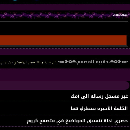
الملاحظات
↜●❥✿❀-حقيبة المصمم-❀✿❥●↝
كل ما يخص التصميم الجرافيكي من برام
غير مسجل رساله الى آمك
الكلمة الأخيرة تنتظركِ هنا
حصري اداة تنسيق المواضيع في متصفح كروم