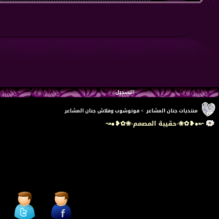
التسجيل
منتديات جنان المشاعر
>
فوتوشوب وفلاش جنان المشاعر
↜●❥✿❀-حقيبة المصمم-❀✿❥●↝