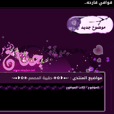
قوافي قارحه..
مواضيع المنتدى
: ↜●❥✿❀-حقيبة المصمم-❀✿❥●↝
الموضوع
/
كاتب الموضوع