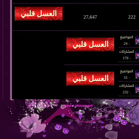
27,647
222
المواضيع
: 24
المشاركات
: 170
المواضيع
: 55
المشاركات
: 232