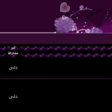
آخر
ا
مشاركة
خاص
خاص