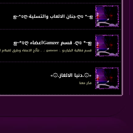
ღ₪ *~ஐ-جنان الالعاب والتسلية-ஐ~*₪ღ
ღ₪ *~ஐ- قسم Gamzerاعضاء ஐ~*₪ღ
قسم فعالية البلياردو .: gamezer :. .. نتآئج الاعضاء وطرق لعبهم للبلياردو وكل جديد في القيمزر
«۞.دنيا الالغاز.۞»
فكر معنا