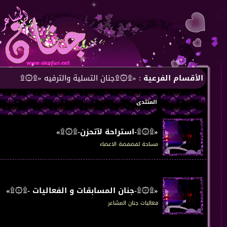
الأقسام الفرعية
: «۩۞۩جنان التسلية والترفيه «۩۞۩
المنتدى
«۩۞۩-استراحة لآتحزن-۩۞۩»
مساحة لفضفضة الاعضاء
«۩۞۩-جنان المسابقات و الفعاليات -۩۞۩»
فعاليات جنان المشاعر