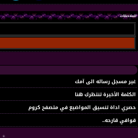
الملاحظات
غير مسجل رساله الى آمك
الكلمة الأخيرة تنتظركِ هنا
حصري اداة تنسيق المواضيع في متصفح كروم
قوافي قارحه..