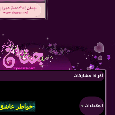
آخر 10 مشاركات
الإهداءات
من:
من قلب ا