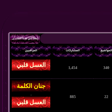
إبحث في هذا المنتدى
لمواضيع
المشاركات
المراقبين
1,454
340
,
885
22