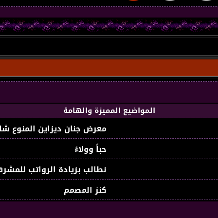
المواضيع المميزة والهامة
معرض جنان ديزاين المنوع شا
حباً وولاءً
نطالب بزيادة الرواتب للمشرف
كنز المصمم