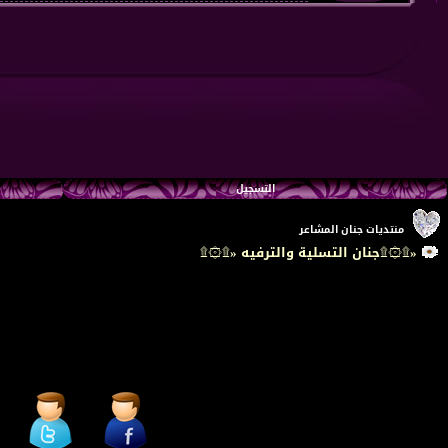
التسجيل
منتديات جنان المشاعر
«۩۞۩جنان التسلية والترفيه «۩۞۩