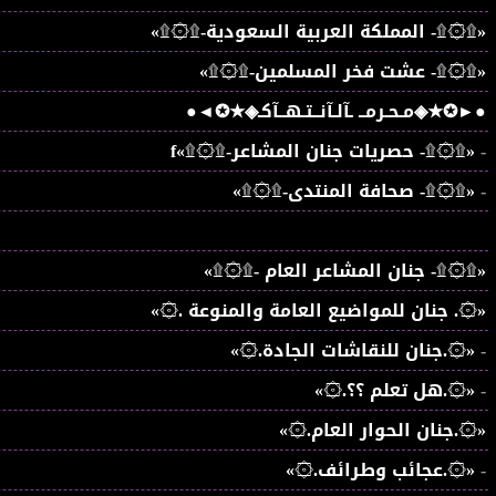
«۩۞۩- المملكة العربية السعودية-۩۞۩»
«۩۞۩- عشت فخر المسلمين-۩۞۩»
●►✪★◈مـحـرمــ ـآلـآنــتـهــآكـ◈★✪◄●
-
«۩۞۩- حصريات جنان المشاعر-۩۞۩»f
-
«۩۞۩- صحافة المنتدى-۩۞۩»
«۩۞۩- جنان المشاعر العام -۩۞۩»
«۞. جنان للمواضيع العامة والمنوعة .۞»
-
«۞.جنان للنقاشات الجادة.۞»
-
«۞.هل تعلم ؟؟.۞»
«۞.جنان الحوار العام.۞»
-
«۞.عجائب وطرائف.۞»