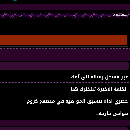
الملاحظات
غير مسجل رساله الى آمك
الكلمة الأخيرة تنتظركِ هنا
حصري اداة تنسيق المواضيع في متصفح كروم
قوافي قارحه..