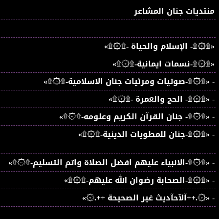
منتديات جنان المشاعر
«۩۞۩- الإسلام والحياة -۩۞۩»
«۩۞۩-نسمات ايمانية-۩۞۩»
-
«۩۞۩-صوتيات ومرئيات جنان الاسلامية-۩۞۩»
-
«۩۞۩- الحج والعمرة -۩۞۩»
-
«۩۞۩- جنان القرآن الكريم وعلومه-۩۞۩»
-
«۩۞۩-جنان للمطويات الدينية-۩۞۩»
-
«۩۞۩-الانبياء عليهم افضل الصلاة واتم التسليم-۩۞۩»
-
«۩۞۩-الصحابة رضوان الله عليهم-۩۞۩»
-
«۞.++آلآحآديث غير الصحيحة ++.۞»