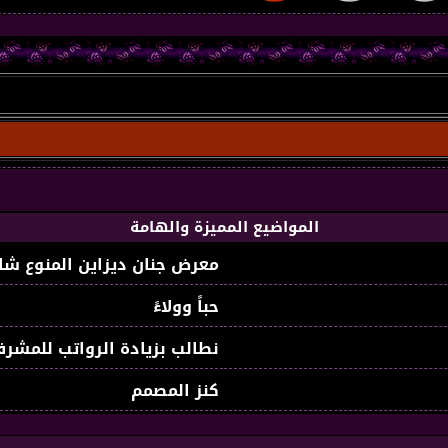
المواضيع المميزة والهامة
معرض جنان ديزاين المنوع شا
حباً وولاءً
نطالب بزيادة الرواتب للمشرف
كنز المصمم